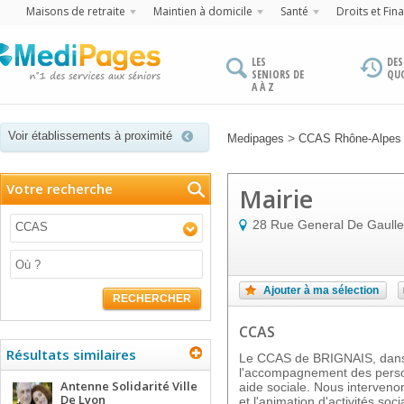
Maisons de retraite
Maintien à domicile
Santé
Droits et Fin
LES
DES
SENIORS DE
QU
A À Z
Voir établissements à proximité
>
Medipages
CCAS Rhône-Alpes
Votre recherche
Mairie
28 Rue General De Gaulle
CCAS
Ajouter à ma sélection
RECHERCHER
CCAS
Résultats similaires
Le CCAS de BRIGNAIS, dans
l'accompagnement des person
Antenne Solidarité Ville
aide sociale. Nous interveno
De Lyon
et l'animation d'activités soc