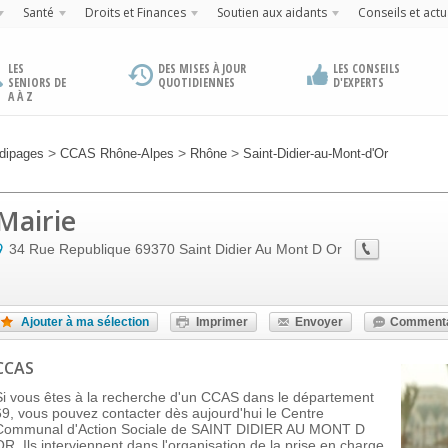
Santé
Droits et Finances
Soutien aux aidants
Conseils et actu
LES
DES MISES À JOUR
LES CONSEILS
SENIORS DE
QUOTIDIENNES
D'EXPERTS
A À Z
>
>
>
dipages
CCAS Rhône-Alpes
Rhône
Saint-Didier-au-Mont-d'Or
Mairie
34 Rue Republique
69370
Saint Didier Au Mont D Or
Ajouter à ma sélection
Imprimer
Envoyer
Commenta
CCAS
Si vous êtes à la recherche d'un CCAS dans le département
69, vous pouvez contacter dès aujourd'hui le Centre
Communal d'Action Sociale de SAINT DIDIER AU MONT D
OR. Ils interviennent dans l'organisation de la prise en charge