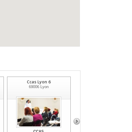
Ccas Lyon 6
Antenne Solidarité Ville D
69006
Lyon
Lyon
69005
Lyon
CCAS
CCAS