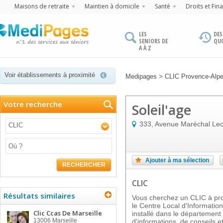
Maisons de retraite
Maintien à domicile
Santé
Droits et Fin
LES
DES
SENIORS DE
QU
A À Z
Voir établissements à proximité
>
Medipages
CLIC Provence-Alpe
Votre recherche
Soleil'age
333, Avenue Maréchal Lec
CLIC
Ajouter à ma sélection
RECHERCHER
CLIC
Résultats similaires
Vous cherchez un CLIC à pro
le Centre Local d'Informatio
Clic Ccas De Marseille
installé dans le département
13006
Marseille
d'informations, de conseils et