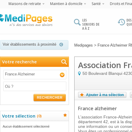
Maisons de retraite
Maintien à domicile
Santé
Droits et Fin
LES
DES
SENIORS DE
QU
A À Z
Voir établissements à proximité
>
Medipages
France Alzheimer R
Votre recherche
Association F
50 Boulevard Blanqui
423
France Alzheimer
Ajouter à ma sélection
RECHERCHER
France alzheimer
Votre sélection
(
0
)
L'association France-Alzhe
département 42, est à la dis
une information ou un consei
Aucun établissement sélectionné
Vous êtes un professionnel ou