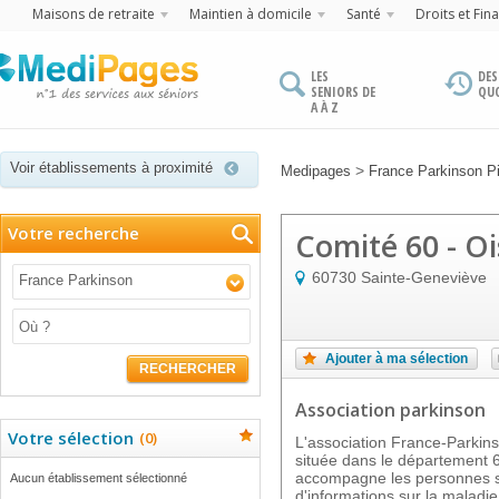
Maisons de retraite
Maintien à domicile
Santé
Droits et Fin
LES
DES
SENIORS DE
QU
A À Z
Voir établissements à proximité
>
Medipages
France Parkinson Pi
Votre recherche
Comité 60 - Oi
60730
Sainte-Geneviève
France Parkinson
Ajouter à ma sélection
RECHERCHER
Association parkinson
Votre sélection
(
0
)
L'association France-Park
située dans le département 
accompagne les personnes so
Aucun établissement sélectionné
d'informations sur la maladi