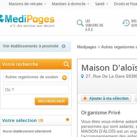
Maisons de retraite
Maintien à domicile
Santé
Droits et Fin
LES
DES
SENIORS DE
QU
A À Z
Voir établissements à proximité
>
Medipages
Autres organismes d
Votre recherche
Maison D'aloï
27, Rue De La Gare
5938
Autres organismes de soutien
Ajouter à ma sélection
RECHERCHER
Organisme Privé
Votre sélection
(
0
)
Vous êtes vous-même aidant
personnes qui sont aidants, 
MAISON D'ALOÏS est un orga
Aucun établissement sélectionné
l'accompagnement des aidant