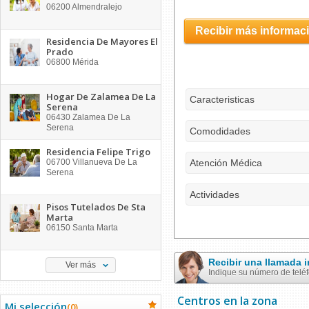
06200
Almendralejo
Recibir más informac
Residencia De Mayores El
Prado
06800
Mérida
Hogar De Zalamea De La
Caracteristicas
Serena
06430
Zalamea De La
Serena
Comodidades
Residencia Felipe Trigo
06700
Villanueva De La
Atención Médica
Serena
Actividades
Pisos Tutelados De Sta
Marta
06150
Santa Marta
Recibir una llamada
Ver más
Indique su número de telé
Centros en la zona
Mi selección
(
0
)