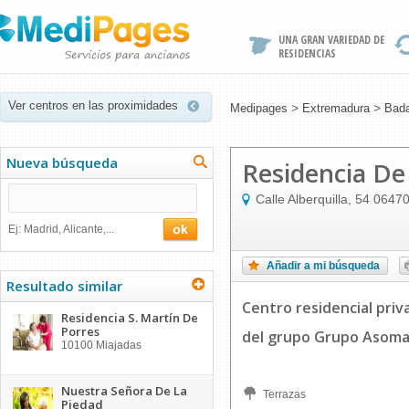
UNA GRAN VARIEDAD DE
RESIDENCIAS
Ver centros en las proximidades
>
>
Medipages
Extremadura
Bada
Nueva búsqueda
Residencia D
Calle Alberquilla, 54
0647
Ej: Madrid, Alicante,...
Añadir a mi búsqueda
Resultado similar
Centro residencial priv
Residencia S. Martín De
Porres
del grupo Grupo Asom
10100
Miajadas
Nuestra Señora De La
Terrazas
Piedad