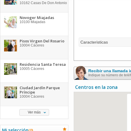
10162
Casas De Don Antonio
Novoger Miajadas
10100
Miajadas
Pisos Virgen Del Rosario
Caracteristicas
10004
Cáceres
Residencia Santa Teresa
10005
Cáceres
Recibir una llamada
Indique su número de telé
Centros en la zona
Ciudad Jardín Parque
Príncipe
10004
Cáceres
Ver más
Mi selección
(
0
)