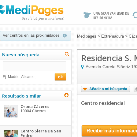
UNA GRAN VARIEDAD DE
RESIDENCIAS
Ver centros en las proximidades
>
>
Medipages
Extremadura
Các
Nueva búsqueda
Residencia S.
Avenida García Siñeriz 19
Ej: Madrid, Alicante,...
Añadir a mi búsqueda
Resultado similar
Centro residencial
Orpea Cáceres
10004
Cáceres
Centro Sierra De San
Recibir más informac
Pedro