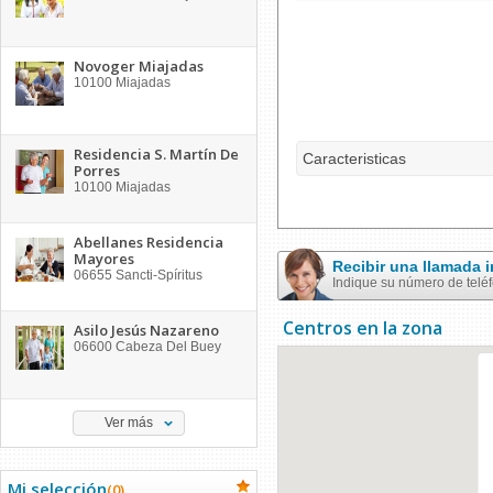
Novoger Miajadas
10100
Miajadas
Residencia S. Martín De
Caracteristicas
Porres
10100
Miajadas
Abellanes Residencia
Mayores
Recibir una llamada
06655
Sancti-Spíritus
Indique su número de telé
Centros en la zona
Asilo Jesús Nazareno
06600
Cabeza Del Buey
Ver más
Mi selección
(
0
)