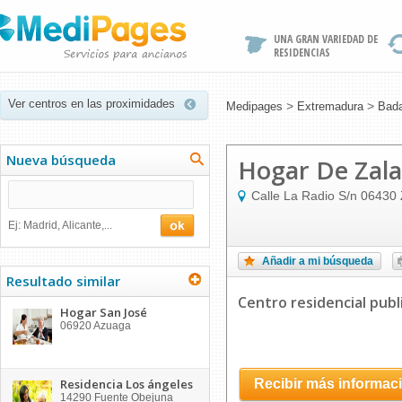
UNA GRAN VARIEDAD DE
RESIDENCIAS
Ver centros en las proximidades
>
>
Medipages
Extremadura
Bada
Nueva búsqueda
Hogar De Zal
Calle La Radio S/n
06430
Ej: Madrid, Alicante,...
Añadir a mi búsqueda
Resultado similar
Centro residencial publ
Hogar San José
06920
Azuaga
Residencia Los ángeles
Recibir más informac
14290
Fuente Obejuna