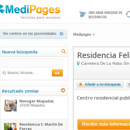
UNA GRAN VARIEDAD DE
RESIDENCIAS
Ver centros en las proximidades
>
Medipages
Nueva búsqueda
Residencia Fel
Carretera De La Haba S/n
Ej: Madrid, Alicante,...
Añadir a mi búsqueda
Resultado similar
Centro residencial publ
Novoger Miajadas
10100
Miajadas
Residencia S. Martín De
Recibir más informac
Porres