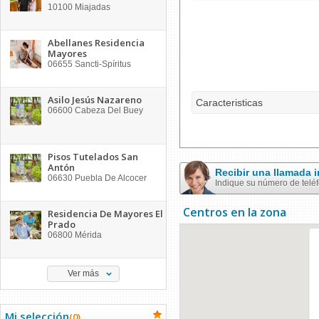
10100
Miajadas
Abellanes Residencia
Mayores
06655
Sancti-Spíritus
Asilo Jesús Nazareno
Caracteristicas
06600
Cabeza Del Buey
Pisos Tutelados San
Antón
Recibir una llamada
06630
Puebla De Alcocer
Indique su número de telé
Centros en la zona
Residencia De Mayores El
Prado
06800
Mérida
Ver más
Mi selección
(
0
)