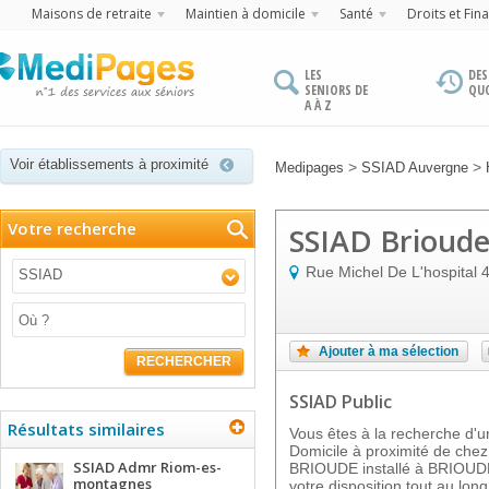
Maisons de retraite
Maintien à domicile
Santé
Droits et Fin
LES
DES
SENIORS DE
QU
A À Z
Voir établissements à proximité
>
>
Medipages
SSIAD Auvergne
Votre recherche
SSIAD Brioud
Rue Michel De L'hospital
SSIAD
Ajouter à ma sélection
RECHERCHER
SSIAD Public
Résultats similaires
Vous êtes à la recherche d'un
Domicile à proximité de che
SSIAD Admr Riom-es-
BRIOUDE installé à BRIOUDE
montagnes
votre disposition tout au lon