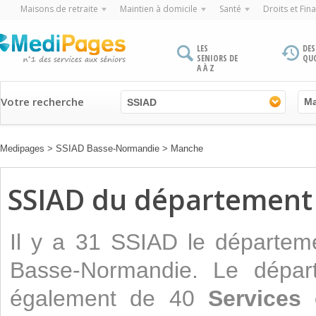
Maisons de retraite
Maintien à domicile
Santé
Droits et Fin
LES
DES
SENIORS DE
QU
A À Z
Votre recherche
SSIAD
Medipages
>
SSIAD Basse-Normandie
>
Manche
SSIAD du départemen
Il y a 31 SSIAD le départem
Basse-Normandie. Le dépar
également de 40
Services 