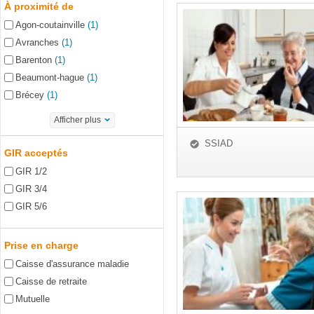
À proximité de
Agon-coutainville
(1)
Avranches
(1)
Barenton
(1)
Beaumont-hague
(1)
Brécey
(1)
Afficher plus
SSIAD
GIR acceptés
GIR 1/2
GIR 3/4
GIR 5/6
Prise en charge
Caisse d'assurance maladie
Caisse de retraite
Mutuelle