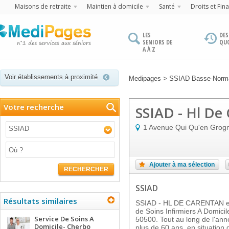
Maisons de retraite
Maintien à domicile
Santé
Droits et Fin
LES
DES
SENIORS DE
QU
A À Z
Voir établissements à proximité
>
Medipages
SSIAD Basse-Norm
Votre recherche
SSIAD - Hl De
1 Avenue Qui Qu'en Grog
SSIAD
Ajouter à ma sélection
RECHERCHER
SSIAD
Résultats similaires
SSIAD - HL DE CARENTAN est
de Soins Infirmiers A Domici
Service De Soins A
50500. Tout au long de l'ann
Domicile- Cherbo
plus de 60 ans, en situatio