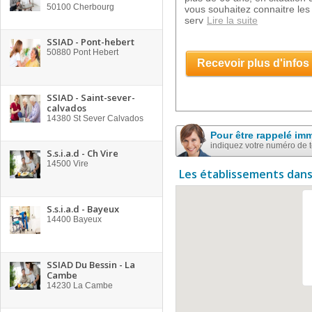
50100
Cherbourg
vous souhaitez connaitre les 
serv
Lire la suite
SSIAD - Pont-hebert
50880
Pont Hebert
Recevoir plus d'infos
SSIAD - Saint-sever-
calvados
14380
St Sever Calvados
Pour être rappelé im
indiquez votre numéro de 
S.s.i.a.d - Ch Vire
14500
Vire
Les établissements dans
S.s.i.a.d - Bayeux
14400
Bayeux
SSIAD Du Bessin - La
Cambe
14230
La Cambe