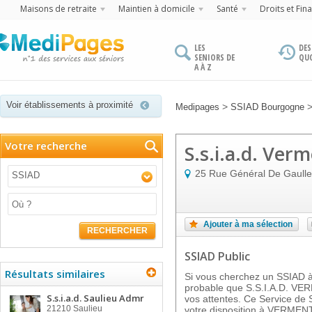
Maisons de retraite
Maintien à domicile
Santé
Droits et Fin
LES
DES
SENIORS DE
QU
A À Z
Voir établissements à proximité
>
Medipages
SSIAD Bourgogne
Votre recherche
S.s.i.a.d. Ver
25 Rue Général De Gaulle
SSIAD
Ajouter à ma sélection
RECHERCHER
SSIAD Public
Résultats similaires
Si vous cherchez un SSIAD à 
probable que S.S.I.A.D. V
S.s.i.a.d. Saulieu Admr
vos attentes. Ce Service de S
21210
Saulieu
votre disposition à VERMEN