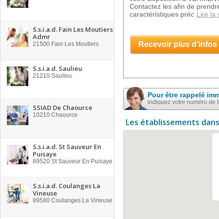
Contactez les afin de prend
caractéristiques préc
Lire la 
S.s.i.a.d. Fain Les Moutiers
Admr
Recevoir plus d'infos
21500
Fain Les Moutiers
S.s.i.a.d. Saulieu
21210
Saulieu
Pour être rappelé im
indiquez votre numéro de 
SSIAD De Chaource
10210
Chaource
Les établissements dans
S.s.i.a.d. St Sauveur En
Puisaye
89520
St Sauveur En Puisaye
S.s.i.a.d. Coulanges La
Vineuse
89580
Coulanges La Vineuse