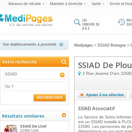
Maisons de retraite
Maintien à domicile
Santé
Droits et Fin
LES
DES
SENIORS DE
QU
A À Z
Voir établissements à proximité
>
>
Medipages
SSIAD Bretagne
Votre recherche
SSIAD De Plo
2 Rue Jeanne D'arc
2258
SSIAD
Ajouter à ma sélection
RECHERCHER
SSIAD Associatif
Résultats similaires
Le Service de Soins Infirmi
est un SSIAD installé à PLOU
SSIAD De Uzel
22580. Les personnes de plu
22460
Uzel
dépendance ou qui sont malad