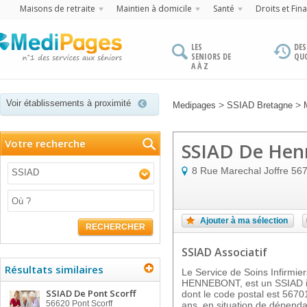
Maisons de retraite
Maintien à domicile
Santé
Droits et Fin
LES
DES
SENIORS DE
QU
A À Z
Voir établissements à proximité
>
>
Medipages
SSIAD Bretagne
Votre recherche
SSIAD De Hen
8 Rue Marechal Joffre
56
SSIAD
Ajouter à ma sélection
RECHERCHER
SSIAD Associatif
Résultats similaires
Le Service de Soins Infirmie
HENNEBONT, est un SSIAD 
SSIAD De Pont Scorff
dont le code postal est 5670
56620
Pont Scorff
ans, en situation de dépenda