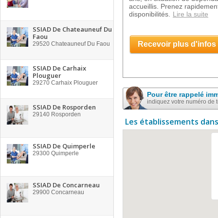
accueillis. Prenez rapidement
disponibilités.
Lire la suite
SSIAD De Chateauneuf Du
Faou
Recevoir plus d'infos
29520
Chateauneuf Du Faou
SSIAD De Carhaix
Plouguer
29270
Carhaix Plouguer
Pour être rappelé im
indiquez votre numéro de 
SSIAD De Rosporden
29140
Rosporden
Les établissements dans
SSIAD De Quimperle
29300
Quimperle
SSIAD De Concarneau
29900
Concarneau