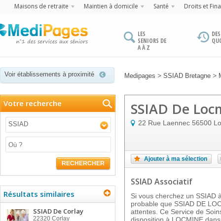
Maisons de retraite
Maintien à domicile
Santé
Droits et Fin
LES
DES
SENIORS DE
QU
A À Z
Voir établissements à proximité
>
>
Medipages
SSIAD Bretagne
Votre recherche
SSIAD De Loc
22 Rue Laennec
56500
L
SSIAD
Ajouter à ma sélection
RECHERCHER
SSIAD Associatif
Résultats similaires
Si vous cherchez un SSIAD à 
probable que SSIAD DE LOC
SSIAD De Corlay
attentes. Ce Service de Soins
22320
Corlay
disposition à LOCMINE dans