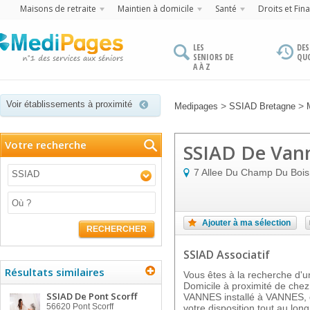
Maisons de retraite
Maintien à domicile
Santé
Droits et Fin
LES
DES
SENIORS DE
QU
A À Z
Voir établissements à proximité
>
>
Medipages
SSIAD Bretagne
Votre recherche
SSIAD De Van
7 Allee Du Champ Du Bois
SSIAD
Ajouter à ma sélection
RECHERCHER
SSIAD Associatif
Résultats similaires
Vous êtes à la recherche d'un
Domicile à proximité de ch
SSIAD De Pont Scorff
VANNES installé à VANNES, d
56620
Pont Scorff
votre disposition tout au lon