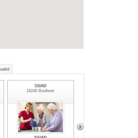
ualité
SSIAD
SSIAD
18240
Boulleret
18120
Massay
SSIAD
SSIAD