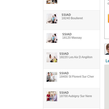
c
SSIAD
18240
Boulleret
SSIAD
18120
Massay
SSIAD
18220
Les Aix D Angillon
L
SSIAD
18400
St Florent Sur Cher
SSIAD
18700
Aubigny Sur Nere