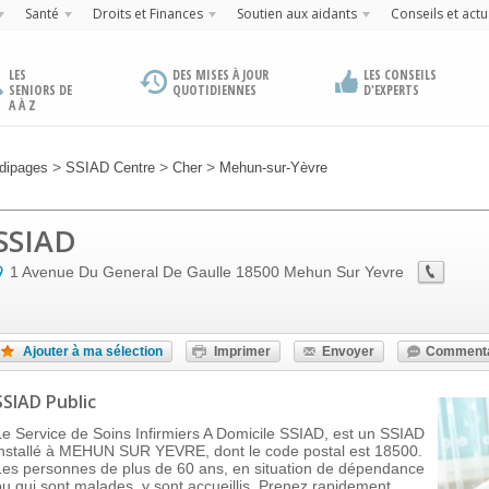
Santé
Droits et Finances
Soutien aux aidants
Conseils et actu
LES
DES MISES À JOUR
LES CONSEILS
SENIORS DE
QUOTIDIENNES
D'EXPERTS
A À Z
>
>
>
dipages
SSIAD Centre
Cher
Mehun-sur-Yèvre
SSIAD
1 Avenue Du General De Gaulle
18500
Mehun Sur Yevre
Ajouter à ma sélection
Imprimer
Envoyer
Commenta
SSIAD Public
Le Service de Soins Infirmiers A Domicile SSIAD, est un SSIAD
installé à MEHUN SUR YEVRE, dont le code postal est 18500.
Les personnes de plus de 60 ans, en situation de dépendance
ou qui sont malades, y sont accueillis. Prenez rapidement