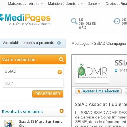
Maisons de retraite
Maintien à domicile
Santé
Droits et Fin
LES
DES
SENIORS DE
QU
A À Z
Voir établissements à proximité
>
Medipages
SSIAD Champagne-
Votre recherche
SSI
101
SSIAD
Ajouter à ma sélection
RECHERCHER
SSIAD Associatif
du gr
Résultats similaires
Le SSIAD SSIAD ADMR DES V
de Service de Soins Infirmi
Ssiad. St Marc Sur Seine
SEINE, dans le département 
Sivu
critères fixés pour intégrer u