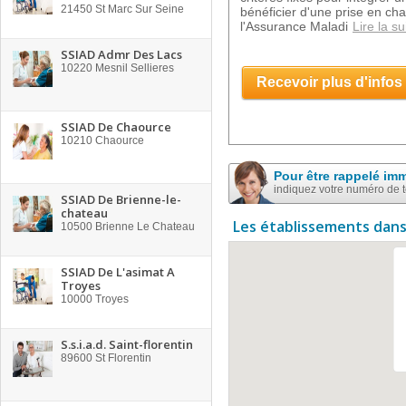
21450
St Marc Sur Seine
bénéficier d'une prise en ch
l'Assurance Maladi
Lire la su
SSIAD Admr Des Lacs
10220
Mesnil Sellieres
Recevoir plus d'infos
SSIAD De Chaource
10210
Chaource
Pour être rappelé im
indiquez votre numéro de 
SSIAD De Brienne-le-
chateau
Les établissements dans
10500
Brienne Le Chateau
SSIAD De L'asimat A
Troyes
10000
Troyes
S.s.i.a.d. Saint-florentin
89600
St Florentin