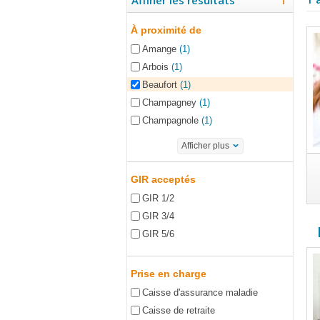
Affiner les résultats
À proximité de
Amange
(1)
Arbois
(1)
Beaufort
(1)
Champagney
(1)
Champagnole
(1)
Afficher plus
GIR acceptés
GIR 1/2
GIR 3/4
GIR 5/6
Prise en charge
Caisse d'assurance maladie
Caisse de retraite