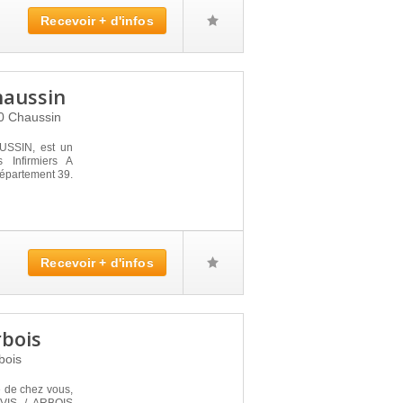
Recevoir + d'infos
haussin
20
Chaussin
SSIN, est un
 Infirmiers A
épartement 39.
Recevoir + d'infos
rbois
bois
é de chez vous,