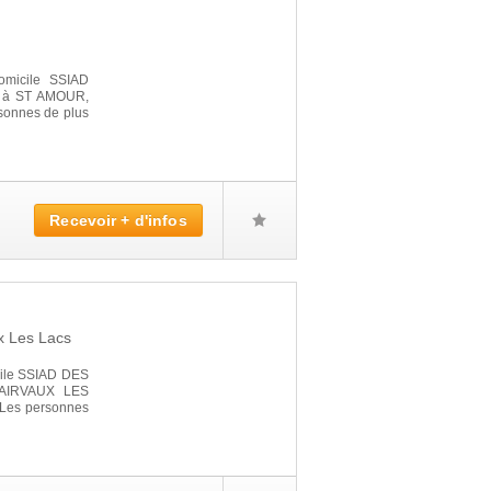
omicile SSIAD
é à ST AMOUR,
rsonnes de plus
Recevoir + d'infos
x Les Lacs
icile SSIAD DES
LAIRVAUX LES
 Les personnes