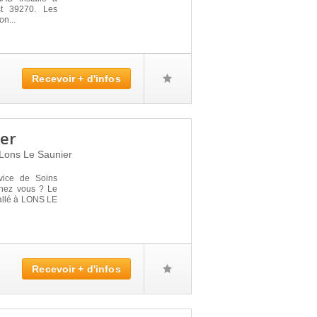
t 39270. Les
on...
Recevoir + d'infos
ier
Lons Le Saunier
vice de Soins
 chez vous ? Le
llé à LONS LE
Recevoir + d'infos