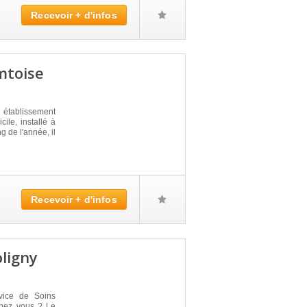
Recevoir + d'infos
mtoise
établissement
ile, installé à
 de l'année, il
Recevoir + d'infos
oligny
vice de Soins
 chez vous ? Le