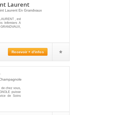
int Laurent
int Laurent En Grandvaux
LAURENT , est
s Infirmiers A
EN GRANDVAUX,
Recevoir + d'infos
e
Champagnole
é de chez vous,
AGNOLE puisse
rvice de Soins