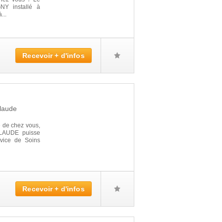
Y installé à
...
Recevoir + d'infos
laude
é de chez vous,
CLAUDE puisse
rvice de Soins
Recevoir + d'infos