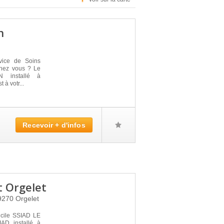
n
vice de Soins
 chez vous ? Le
installé à
à votr...
Recevoir + d'infos
 Orgelet
9270
Orgelet
icile SSIAD LE
D installé à