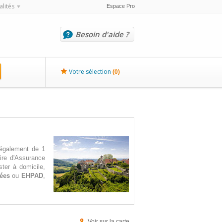
alités
Espace Pro
Besoin d'aide ?
Votre sélection
(
0
)
 également de 1
ire d'Assurance
ter à domicile,
sées
ou
EHPAD
,
Voir sur la carte