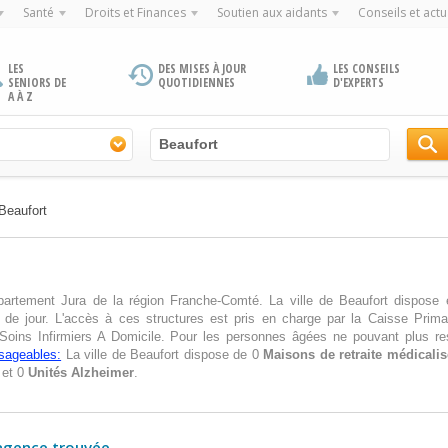
Santé
Droits et Finances
Soutien aux aidants
Conseils et actu
LES
DES MISES À JOUR
LES CONSEILS
SENIORS DE
QUOTIDIENNES
D'EXPERTS
A À Z
Beaufort
partement Jura de la région Franche-Comté. La ville de Beaufort dispose
de jour. L'accès à ces structures est pris en charge par la Caisse Prima
 Soins Infirmiers A Domicile. Pour les personnes âgées ne pouvant plus res
isageables:
La ville de Beaufort dispose de 0
Maisons de retraite médicali
 et 0
Unités Alzheimer
.
agence trouvée