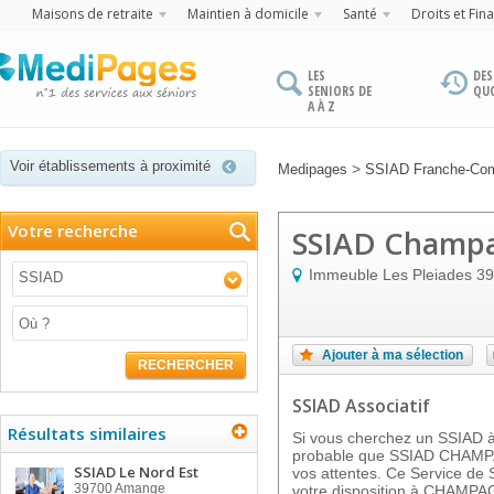
Maisons de retraite
Maintien à domicile
Santé
Droits et Fin
LES
DES
SENIORS DE
QU
A À Z
Voir établissements à proximité
>
Medipages
SSIAD Franche-Co
Votre recherche
SSIAD Champ
Immeuble Les Pleiades
39
SSIAD
Ajouter à ma sélection
RECHERCHER
SSIAD Associatif
Résultats similaires
Si vous cherchez un SSIAD à 
probable que SSIAD CHAMP
SSIAD Le Nord Est
vos attentes. Ce Service de S
39700
Amange
votre disposition à CHAMPA