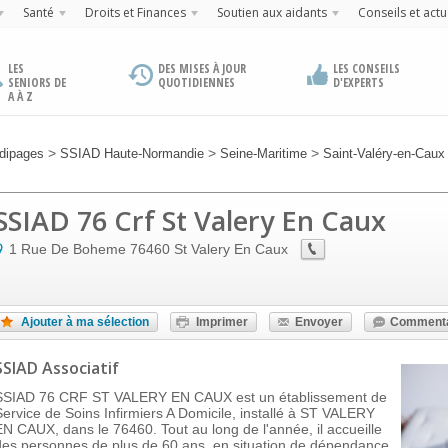
Santé
Droits et Finances
Soutien aux aidants
Conseils et actu
LES
DES MISES À JOUR
LES CONSEILS
SENIORS DE
QUOTIDIENNES
D'EXPERTS
A À Z
>
>
>
dipages
SSIAD Haute-Normandie
Seine-Maritime
Saint-Valéry-en-Caux
SSIAD 76 Crf St Valery En Caux
1 Rue De Boheme
76460
St Valery En Caux
Ajouter à ma sélection
Imprimer
Envoyer
Commenta
SSIAD Associatif
SSIAD 76 CRF ST VALERY EN CAUX est un établissement de
Service de Soins Infirmiers A Domicile, installé à ST VALERY
EN CAUX, dans le 76460. Tout au long de l'année, il accueille
des personnes de plus de 60 ans, en situation de dépendance