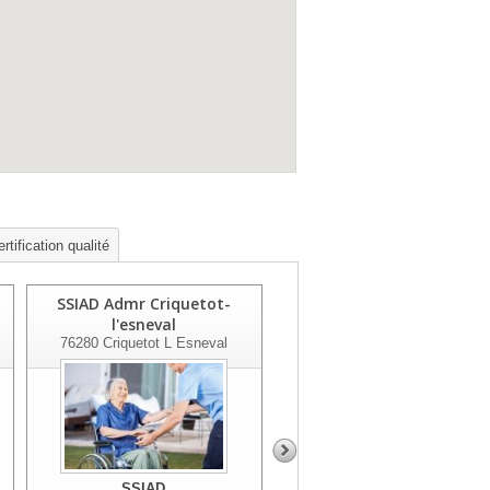
rtification qualité
SSIAD Admr Criquetot-
SSIAD
l'esneval
76301
Sotteville Les Rouen
Cedex
76280
Criquetot L Esneval
SSIAD
SSIAD