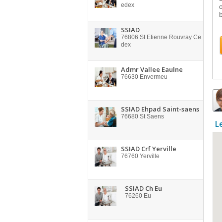
edex
SSIAD
76806
St Etienne Rouvray Ce
dex
Admr Vallee Eaulne
76630
Envermeu
SSIAD Ehpad Saint-saens
76680
St Saens
L
SSIAD Crf Yerville
76760
Yerville
SSIAD Ch Eu
76260
Eu