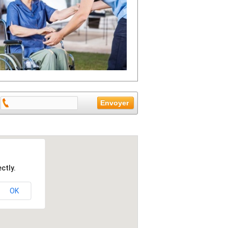
ctly.
OK