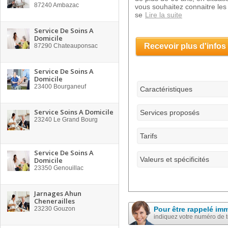
87240
Ambazac
vous souhaitez connaitre les 
se
Lire la suite
Service De Soins A
Domicile
Recevoir plus d'infos
87290
Chateauponsac
Service De Soins A
Domicile
23400
Bourganeuf
Caractéristiques
Service Soins A Domicile
Services proposés
23240
Le Grand Bourg
Tarifs
Service De Soins A
Valeurs et spécificités
Domicile
23350
Genouillac
Jarnages Ahun
Chenerailles
23230
Gouzon
Pour être rappelé im
indiquez votre numéro de 