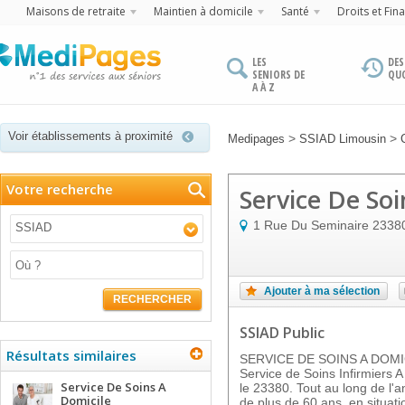
Maisons de retraite
Maintien à domicile
Santé
Droits et Fin
LES
DES
SENIORS DE
QU
A À Z
Voir établissements à proximité
>
>
Medipages
SSIAD Limousin
Votre recherche
Service De Soi
1 Rue Du Seminaire
2338
SSIAD
Ajouter à ma sélection
RECHERCHER
SSIAD Public
Résultats similaires
SERVICE DE SOINS A DOMICI
Service de Soins Infirmiers A
Service De Soins A
le 23380. Tout au long de l'a
Domicile
de plus de 60 ans, en situa