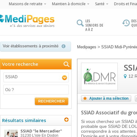
Maisons de retraite
Maintien à domicile
Santé
Droits et Fin
LES
DES
SENIORS DE
QU
A À Z
Voir établissements à proximité
>
Medipages
SSIAD Midi-Pyréné
Votre recherche
SSI
12 R
SSIAD
Ajouter à ma sélection
RECHERCHER
SSIAD Associatif
du gr
Résultats similaires
Si vous cherchez un SSIAD à 
probable que SSIAD DE L
SSIAD "le Mercadier"
correspondre à vos attentes.
31230
L'isle En Dodon
Domicile est à votre dispo