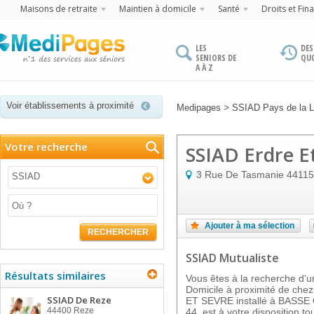
Maisons de retraite
Maintien à domicile
Santé
Droits et Fin
LES
DES
SENIORS DE
QU
A À Z
Voir établissements à proximité
>
Medipages
SSIAD Pays de la L
Votre recherche
SSIAD Erdre E
3 Rue De Tasmanie
44115
SSIAD
Ajouter à ma sélection
RECHERCHER
SSIAD Mutualiste
Résultats similaires
Vous êtes à la recherche d'un
Domicile à proximité de ch
SSIAD De Reze
ET SEVRE installé à BASSE
44400
Reze
44, est à votre disposition t