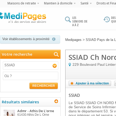
Maisons de retraite
Maintien à domicile
Santé
Droits et Fin
LES
DES
SENIORS DE
QU
A À Z
Voir établissements à proximité
>
Medipages
SSIAD Pays de la L
Votre recherche
SSIAD Ch Nor
229 Boulevard Paul Lintier
SSIAD
Ajouter à ma sélection
RECHERCHER
SSIAD
Résultats similaires
Le SSIAD SSIAD CH NORD M
de Service de Soins Infirmi
Admr - Athis De L'orne
dans le département 53. Si vo
61430
Athis De L Orne
pour intégrer un tel service,