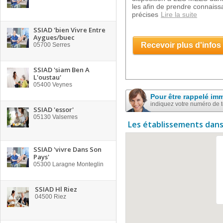
les afin de prendre connaiss
précises
Lire la suite
SSIAD 'bien Vivre Entre
Aygues/buec
Recevoir plus d'infos
05700
Serres
SSIAD 'siam Ben A
L'oustau'
05400
Veynes
Pour être rappelé im
indiquez votre numéro de 
SSIAD 'essor'
05130
Valserres
Les établissements dans
SSIAD 'vivre Dans Son
Pays'
05300
Laragne Monteglin
SSIAD Hl Riez
04500
Riez