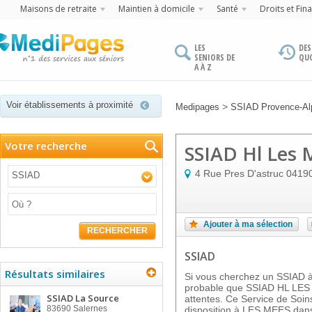
Maisons de retraite
Maintien à domicile
Santé
Droits et Fin
LES
DES
SENIORS DE
QU
A À Z
Voir établissements à proximité
>
Medipages
SSIAD Provence-Alp
Votre recherche
SSIAD Hl Les 
4 Rue Pres D'astruc
0419
SSIAD
Ajouter à ma sélection
RECHERCHER
SSIAD
Résultats similaires
Si vous cherchez un SSIAD à 
probable que SSIAD HL LES
SSIAD La Source
attentes. Ce Service de Soins
83690
Salernes
disposition à LES MEES dans