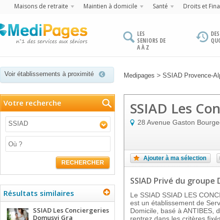
Maisons de retraite
Maintien à domicile
Santé
Droits et Fin
LES
DES
SENIORS DE
QU
A À Z
Voir établissements à proximité
>
Medipages
SSIAD Provence-Alp
Votre recherche
SSIAD Les Con
28 Avenue Gaston Bourge
SSIAD
Ajouter à ma sélection
RECHERCHER
SSIAD Privé
du groupe
Résultats similaires
Le SSIAD SSIAD LES CON
est un établissement de Serv
SSIAD Les Conciergeries
Domicile, basé à ANTIBES, d
Domusvi Gra
rentrez dans les critères fixé