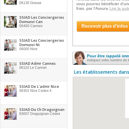
06130
Grasse
vous pourrez bénéficier d'u
frais, par l'Assura
Lire la suit
SSIAD Les Conciergeries
Domusvi Can
Recevoir plus d'infos
06400
Cannes
SSIAD Les Conciergeries
Domusvi Ni
06000
Nice
Pour être rappelé im
indiquez votre numéro de 
SSIAD Admr Cannes
06110
Le Cannet
Les établissements dans
SSIAD De L'admr Nice
06301
Nice Cedex 4
SSIAD Du Ch Draguignan
83007
Draguignan Cedex