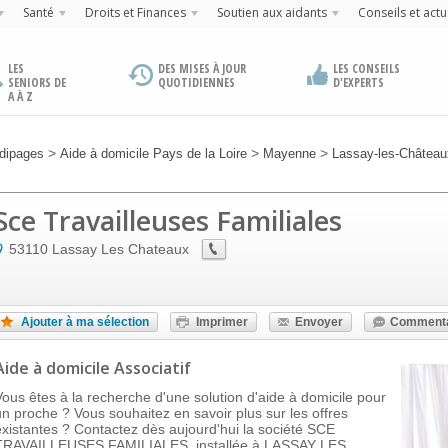
Santé
Droits et Finances
Soutien aux aidants
Conseils et actu
LES
DES MISES À JOUR
LES CONSEILS
SENIORS DE
QUOTIDIENNES
D'EXPERTS
A À Z
>
>
>
dipages
Aide à domicile Pays de la Loire
Mayenne
Lassay-les-Château
Sce Travailleuses Familiales
53110
Lassay Les Chateaux
Ajouter à ma sélection
Imprimer
Envoyer
Commenta
Aide à domicile Associatif
Vous êtes à la recherche d'une solution d'aide à domicile pour
un proche ? Vous souhaitez en savoir plus sur les offres
existantes ? Contactez dès aujourd'hui la société SCE
TRAVAILLEUSES FAMILIALES, installée à LASSAY LES