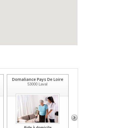
Domaliance Pays De Loire
Service D Aide Menagere
53000
Laval
53007
Laval
Aide à domicile
Aide à domicile