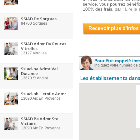
service, vous pourrez bénéfi
100% des frais, par l
Lire la 
SSIAD De Sorgues
84700
Sorgues
Recevoir plus d'infos
SSIAD Admr Du Roucas
Vitrolles
13127
Vitrolles
Pour être rappelé im
indiquez votre numéro de 
Ssiad-pa Admr Val
Durance
Les établissements dans
13670
St Andiol
Ssiad-ph L'etoile Admr
13090
Aix En Provence
SSIAD Pa Admr Ste
Victoire
13090
Aix En Provence