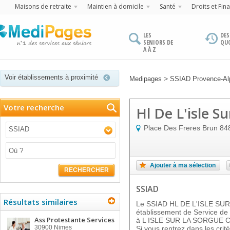
Maisons de retraite
Maintien à domicile
Santé
Droits et Fin
LES
DES
SENIORS DE
QU
A À Z
Voir établissements à proximité
>
Medipages
SSIAD Provence-Alp
Votre recherche
Hl De L'isle S
Place Des Freres Brun
84
SSIAD
Ajouter à ma sélection
RECHERCHER
SSIAD
Résultats similaires
Le SSIAD HL DE L'ISLE SUR
établissement de Service de 
Ass Protestante Services
à L ISLE SUR LA SORGUE CE
30900
Nimes
Si vous rentrez dans les critè