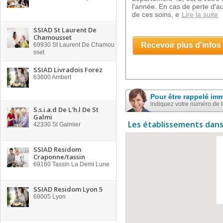
l'année. En cas de perte d'a
de ces soins, e
Lire la suite
SSIAD St Laurent De
Chamousset
Recevoir plus d'infos
69930
St Laurent De Chamou
sset
SSIAD Livradois Forez
63600
Ambert
Pour être rappelé im
indiquez votre numéro de 
S.s.i.a.d De L'h.l De St
Galmi
Les établissements dans
42330
St Galmier
SSIAD Residom
Craponne/tassin
69160
Tassin La Demi Lune
SSIAD Residom Lyon 5
69005
Lyon