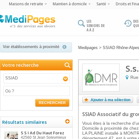
Maisons de retraite
Maintien à domicile
Santé
Droits et Fin
LES
DES
SENIORS DE
QU
A À Z
Voir établissements à proximité
>
Medipages
SSIAD Rhône-Alpe
Votre recherche
S.s
Rue 
SSIAD
Ajouter à ma sélection
RECHERCHER
SSIAD Associatif
du gr
Résultats similaires
Vous êtes à la recherche d'un
Domicile à proximité de che
S S I Ad Du Haut Forez
LA PLAINE installé à MONT
42560
St Jean Soleymieux
département 42, est à votre d