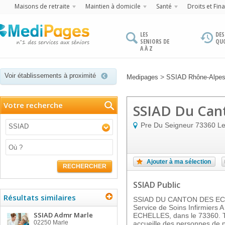
Maisons de retraite
Maintien à domicile
Santé
Droits et Fin
LES
DES
SENIORS DE
QU
A À Z
Voir établissements à proximité
>
Medipages
SSIAD Rhône-Alpe
Votre recherche
SSIAD Du Cant
Pre Du Seigneur
73360
Le
SSIAD
Ajouter à ma sélection
RECHERCHER
SSIAD Public
Résultats similaires
SSIAD DU CANTON DES ECHE
Service de Soins Infirmiers A
SSIAD Admr Marle
ECHELLES, dans le 73360. To
02250
Marle
accueille des personnes de p