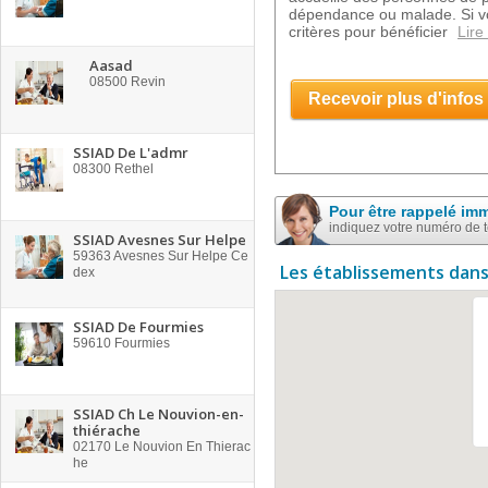
dépendance ou malade. Si vo
critères pour bénéficier
Lire
Aasad
08500
Revin
Recevoir plus d'infos
SSIAD De L'admr
08300
Rethel
Pour être rappelé im
indiquez votre numéro de 
SSIAD Avesnes Sur Helpe
59363
Avesnes Sur Helpe Ce
Les établissements dans
dex
SSIAD De Fourmies
59610
Fourmies
SSIAD Ch Le Nouvion-en-
thiérache
02170
Le Nouvion En Thierac
he