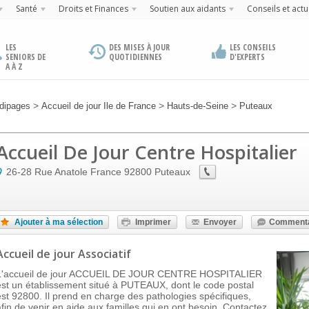
Santé
Droits et Finances
Soutien aux aidants
Conseils et actu
LES
DES MISES À JOUR
LES CONSEILS
SENIORS DE
QUOTIDIENNES
D'EXPERTS
A À Z
>
>
>
dipages
Accueil de jour Ile de France
Hauts-de-Seine
Puteaux
Accueil De Jour Centre Hospitalier
26-28 Rue Anatole France
92800
Puteaux
Ajouter à ma sélection
Imprimer
Envoyer
Commenta
Accueil de jour Associatif
L'accueil de jour ACCUEIL DE JOUR CENTRE HOSPITALIER
est un établissement situé à PUTEAUX, dont le code postal
est 92800. Il prend en charge des pathologies spécifiques,
afin de venir en aide aux familles qui en ont besoin. Contactez