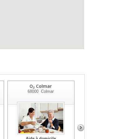
O₂ Colmar
Apamad - Thann
68000
Colmar
68800
Thann
Aide à domicile
Aide à domicile