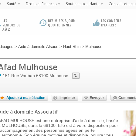
Santé
Droits et Finances
Soutien aux aidants
Conseils et actu
LES
DES MISES À JOUR
LES CONSEILS
SENIORS DE
QUOTIDIENNES
D'EXPERTS
A À Z
>
>
>
dipages
Aide à domicile Alsace
Haut-Rhin
Mulhouse
Afad Mulhouse
151 Rue Vauban
68100
Mulhouse
Ajouter à ma sélection
Imprimer
Envoyer
Commenta
Aide à domicile Associatif
AFAD MULHOUSE est une entreprise d'aide à domicile, basée
à MULHOUSE, dans le 68100. Elle est à votre disposition pour
l'accompagnement des personnes âgées en perte
d'autonomie. Son équipe motivée et disponible, pourra vous