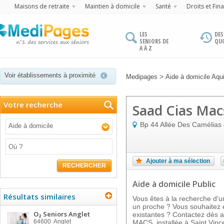
Maisons de retraite
Maintien à domicile
Santé
Droits et Fin
LES
DES
SENIORS DE
QU
A À Z
Voir établissements à proximité
>
Medipages
Aide à domicile Aqui
Votre recherche
Saad Cias Mac
Bp 44 Allée Des Camélias
Aide à domicile
Ajouter à ma sélection
RECHERCHER
Aide à domicile Public
Résultats similaires
Vous êtes à la recherche d'u
un proche ? Vous souhaitez e
O₂ Seniors Anglet
existantes ? Contactez dès 
64600
Anglet
MACS, installée à Saint Vinc