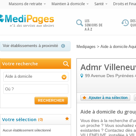
Maisons de retraite
Maintien à domicile
Santé
Droits et Fin
LES
DES
SENIORS DE
QU
A À Z
Voir établissements à proximité
>
Medipages
Aide à domicile Aqui
Votre recherche
Admr Villeneu
99 Avenue Des Pyrénées
Aide à domicile
Ajouter à ma sélection
RECHERCHER
Aide à domicile
du gro
Votre sélection
(
0
)
Vous êtes à la recherche d'u
un proche ? Vous souhaitez e
existantes ? Contactez dès 
Aucun établissement sélectionné
VILLENEUVE, installée à V