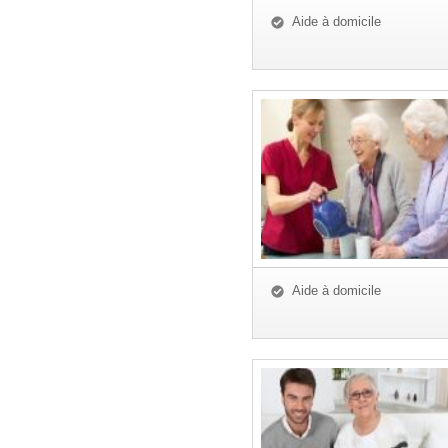
Aide à domicile
Aide à domicile