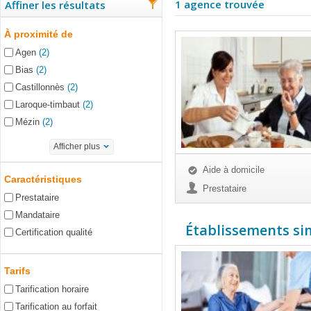
1 agence trouvée
Affiner les résultats
À proximité de
Agen
(2)
Bias
(2)
Castillonnès
(2)
Laroque-timbaut
(2)
Mézin
(2)
Afficher plus
Aide à domicile
Caractéristiques
Prestataire
Prestataire
Mandataire
Établissements simi
Certification qualité
Tarifs
Tarification horaire
Tarification au forfait