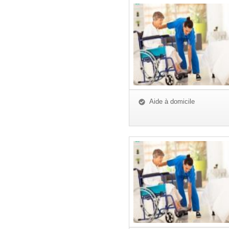
Aide à domicile