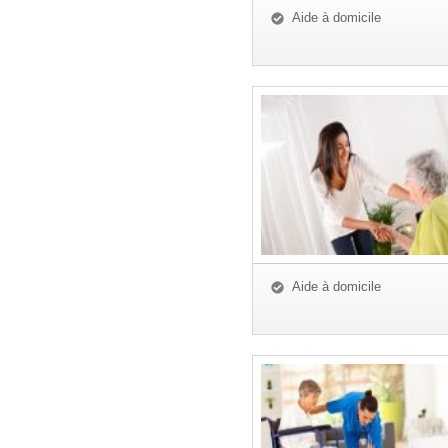
Aide à domicile
Aide à domicile