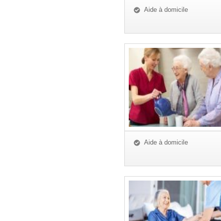
Aide à domicile
Aide à domicile