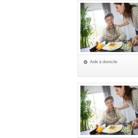
Aide à domicile