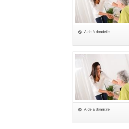
Aide à domicile
Aide à domicile