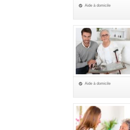
Aide à domicile
Aide à domicile