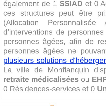
également de 1
SSIAD
et 0 A
ces structures peut être pr
(Allocation Personnalisée 
d’interventions de personnes 
personnes âgées, afin de res
personnes âgées ne pouvant 
plusieurs solutions d'héberg
La ville de Monflanquin d
retraite médicalisées
ou
EH
0 Résidences-services et 0
Un