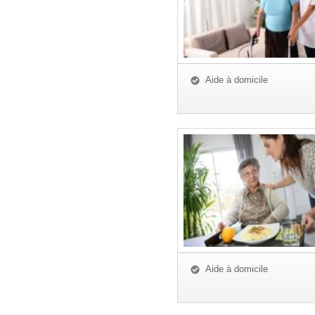
Aide à domicile
Aide à domicile