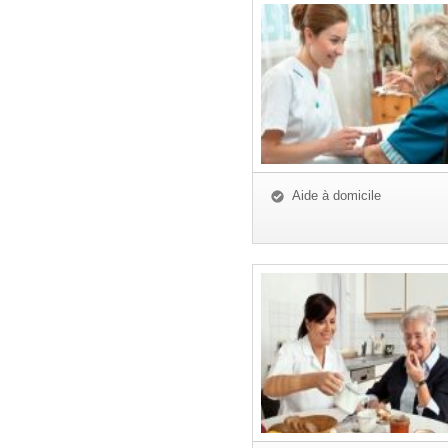
Aide à domicile