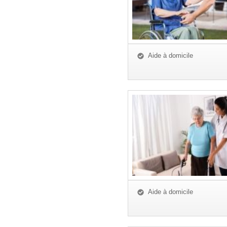
Aide à domicile
Aide à domicile