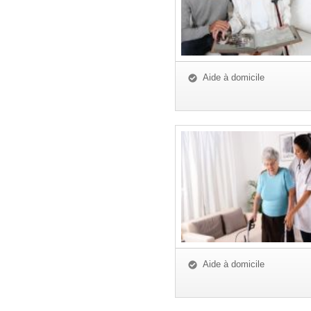
Aide à domicile
Aide à domicile