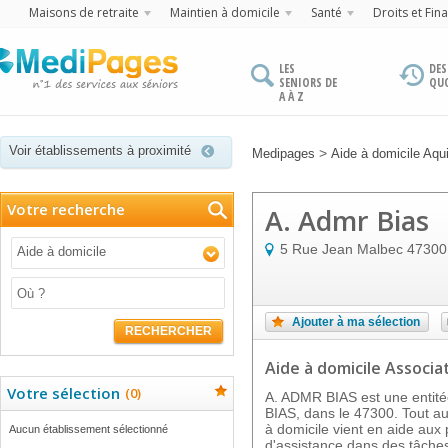
Maisons de retraite
Maintien à domicile
Santé
Droits et Fin
LES
DES
SENIORS DE
QU
A À Z
Voir établissements à proximité
>
Medipages
Aide à domicile Aqui
Votre recherche
A. Admr Bias
5 Rue Jean Malbec
47300
Aide à domicile
Ajouter à ma sélection
RECHERCHER
Aide à domicile Associa
Votre sélection
(
0
)
A. ADMR BIAS est une entitée 
BIAS, dans le 47300. Tout au
à domicile vient en aide aux
Aucun établissement sélectionné
d'assistance dans des tâches