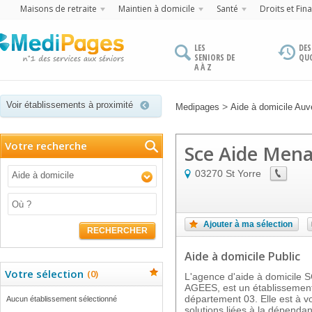
Maisons de retraite
Maintien à domicile
Santé
Droits et Fin
LES
DES
SENIORS DE
QU
A À Z
Voir établissements à proximité
>
Medipages
Aide à domicile Auv
Votre recherche
Sce Aide Men
03270
St Yorre
Aide à domicile
Ajouter à ma sélection
RECHERCHER
Aide à domicile Public
Votre sélection
(
0
)
L'agence d'aide à domici
AGEES, est un établissemen
département 03. Elle est à v
Aucun établissement sélectionné
solutions liées à la dépend