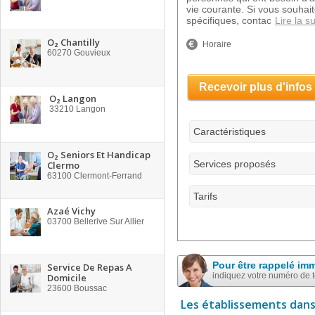
vie courante. Si vous souhait
spécifiques, contac
Lire la su
O₂ Chantilly
Horaire
60270
Gouvieux
Recevoir plus d'infos
O₂ Langon
33210
Langon
Caractéristiques
O₂ Seniors Et Handicap
Services proposés
Clermo
63100
Clermont-Ferrand
Tarifs
Azaé Vichy
03700
Bellerive Sur Allier
Pour être rappelé im
Service De Repas A
indiquez votre numéro de 
Domicile
23600
Boussac
Les établissements dans