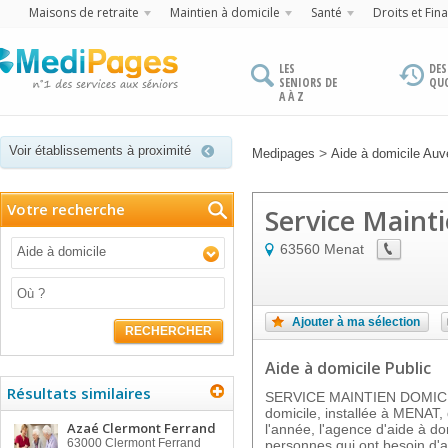
Maisons de retraite
Maintien à domicile
Santé
Droits et Fin
LES
DES
SENIORS DE
QU
A À Z
Voir établissements à proximité
>
Medipages
Aide à domicile Auv
Votre recherche
Service Maint
63560
Menat
Aide à domicile
Ajouter à ma sélection
RECHERCHER
Aide à domicile Public
Résultats similaires
SERVICE MAINTIEN DOMICILE
domicile, installée à MENAT,
Azaé Clermont Ferrand
l'année, l'agence d'aide à do
63000
Clermont Ferrand
personnes qui ont besoin d'a