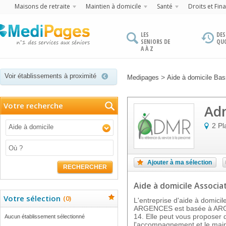
Maisons de retraite
Maintien à domicile
Santé
Droits et Fin
LES
DES
SENIORS DE
QU
A À Z
Voir établissements à proximité
>
Medipages
Aide à domicile Ba
Votre recherche
Adm
2 Pl
Aide à domicile
Ajouter à ma sélection
RECHERCHER
Aide à domicile Associa
Votre sélection
(
0
)
L'entreprise d'aide à domi
ARGENCES est basée à ARG
14. Elle peut vous proposer 
Aucun établissement sélectionné
l'accompagnement et le main