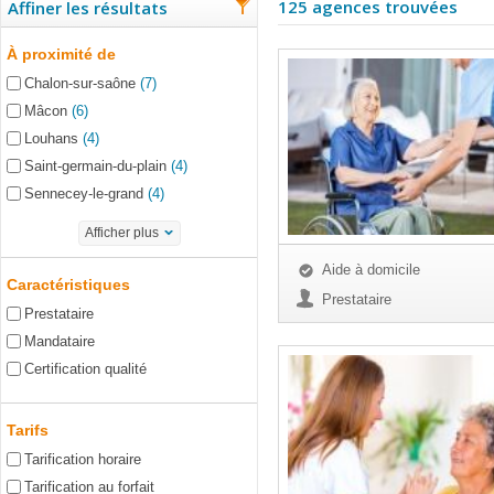
125 agences trouvées
Affiner les résultats
À proximité de
Chalon-sur-saône
(7)
Mâcon
(6)
Louhans
(4)
Saint-germain-du-plain
(4)
Sennecey-le-grand
(4)
Afficher plus
Aide à domicile
Caractéristiques
Prestataire
Prestataire
Mandataire
Certification qualité
Tarifs
Tarification horaire
Tarification au forfait