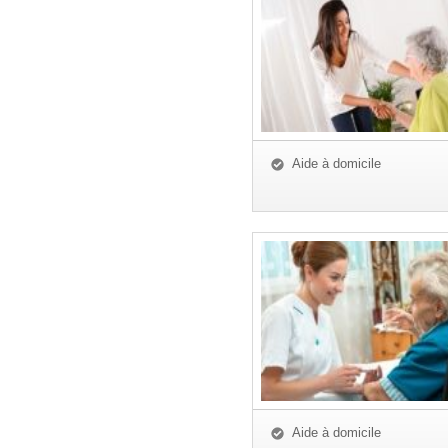
Aide à domicile
Aide à domicile