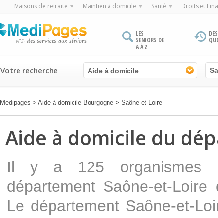
Maisons de retraite
Maintien à domicile
Santé
Droits et Fin
LES
DES
SENIORS DE
QU
A À Z
Votre recherche
Aide à domicile
Medipages
>
Aide à domicile Bourgogne
>
Saône-et-Loire
Aide à domicile du dé
Il y a 125 organismes 
département Saône-et-Loire 
Le département Saône-et-Loi