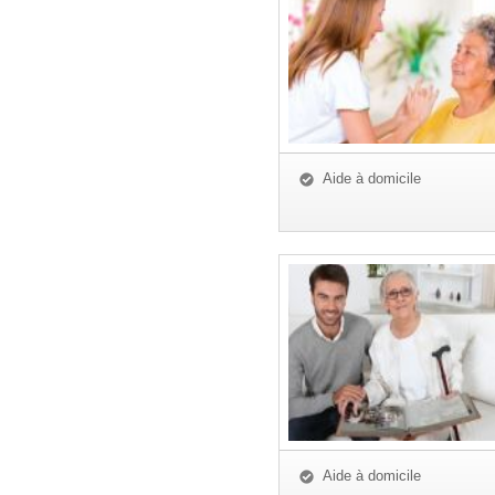
Aide à domicile
Aide à domicile