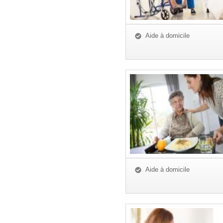
Aide à domicile
Aide à domicile