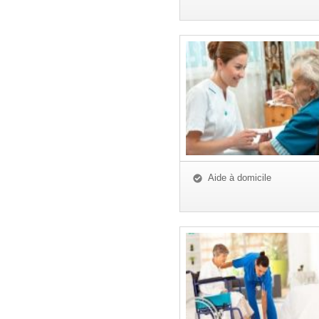
Aide à domicile