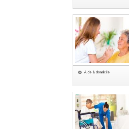
Aide à domicile