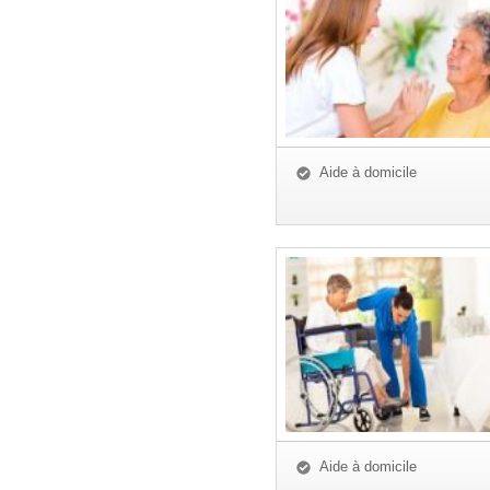
Aide à domicile
Aide à domicile