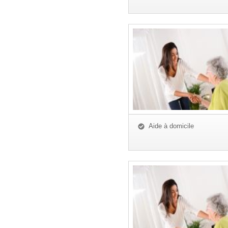
Aide à domicile