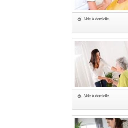
Aide à domicile
Aide à domicile