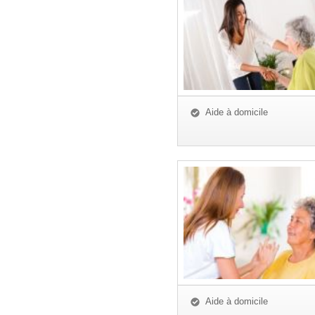
Aide à domicile
Aide à domicile