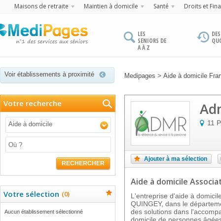
Maisons de retraite
Maintien à domicile
Santé
Droits et Fin
LES
DES
SENIORS DE
QU
A À Z
Voir établissements à proximité
>
Medipages
Aide à domicile Fr
Votre recherche
Ad
11 P
Aide à domicile
Ajouter à ma sélection
RECHERCHER
Aide à domicile Associa
Votre sélection
(
0
)
L'entreprise d'aide à domi
QUINGEY, dans le départemen
des solutions dans l'accomp
Aucun établissement sélectionné
domicile de personnes âgée