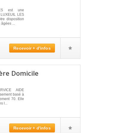
ES est une
 à LUXEUIL LES
re disposition
âgées ...
Recevoir + d'infos
ère Domicile
ERVICE AIDE
sement basé à
ment 70. Elle
 l...
Recevoir + d'infos