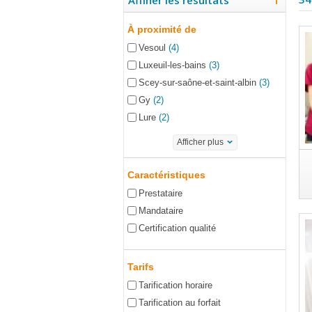
Affiner les résultats
À proximité de
Vesoul
(4)
Luxeuil-les-bains
(3)
Scey-sur-saône-et-saint-albin
(3)
Gy
(2)
Lure
(2)
Afficher plus
Caractéristiques
Prestataire
Mandataire
Certification qualité
Tarifs
Tarification horaire
Tarification au forfait