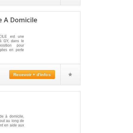
e A Domicile
ILE est une
 à GY, dans le
sition pour
gées en perte
Recevoir + d'infos
e à domicile,
Tout au long de
ent en aide aux