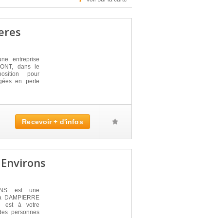
eres
e entreprise
MONT, dans le
sition pour
gées en perte
Recevoir + d'infos
Environs
NS est une
e à DAMPIERRE
 est à votre
des personnes