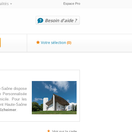
alités
Espace Pro
Besoin d'aide ?
Votre sélection
(
0
)
e-Saône dispose
n Personnalisée
icile. Pour les
nt Haute-Saône
Alzheimer
.
Voir sur la carte