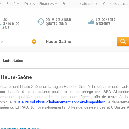
Santé
Droits et Finances
Soutien aux aidants
Conseils et actu
LES
DES MISES À JOUR
LES CONSEILS
SENIORS DE
QUOTIDIENNES
D'EXPERTS
A À Z
le
>
Haute-Saône
t Haute-Saône
épartement Haute-Saône de la région Franche-Comté. Le département Haut
our. L'accès à ces structures peut être pris en charge par l’
APA
(Allocatio
 personnes qualifiées pour aider les personnes âgées, afin de rester à dom
omicile,
plusieurs solutions d'hébergement sont envisageables:
Le départeme
isées
ou
EHPAD
, 10 Foyers-logements, 0 Résidences-services et 6
Unités 
 agences trouvées