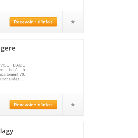
Recevoir + d'infos
agere
RVICE D'AIDE
ment basé à
partement 70.
tions liées ...
Recevoir + d'infos
lagy