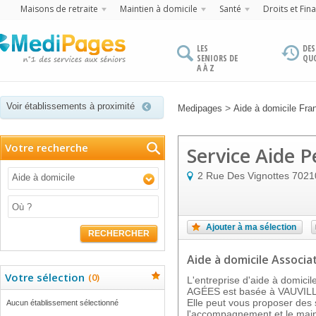
Maisons de retraite
Maintien à domicile
Santé
Droits et Fin
LES
DES
SENIORS DE
QU
A À Z
Voir établissements à proximité
>
Medipages
Aide à domicile Fr
Votre recherche
Service Aide 
2 Rue Des Vignottes
7021
Aide à domicile
Ajouter à ma sélection
RECHERCHER
Aide à domicile Associat
Votre sélection
(
0
)
L'entreprise d'aide à dom
AGÉES est basée à VAUVILL
Elle peut vous proposer des 
Aucun établissement sélectionné
l'accompagnement et le main