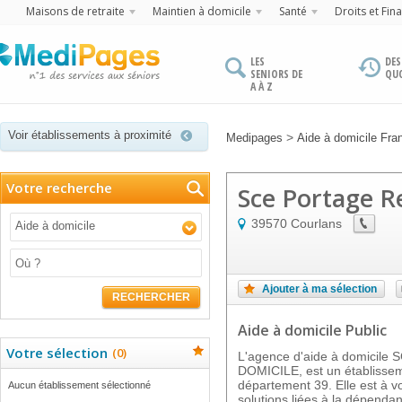
Maisons de retraite
Maintien à domicile
Santé
Droits et Fin
LES
DES
SENIORS DE
QU
A À Z
Voir établissements à proximité
>
Medipages
Aide à domicile Fr
Votre recherche
Sce Portage R
39570
Courlans
Aide à domicile
Ajouter à ma sélection
RECHERCHER
Aide à domicile Public
Votre sélection
(
0
)
L'agence d'aide à domicil
DOMICILE, est un établiss
département 39. Elle est à v
Aucun établissement sélectionné
solutions liées à la dépend