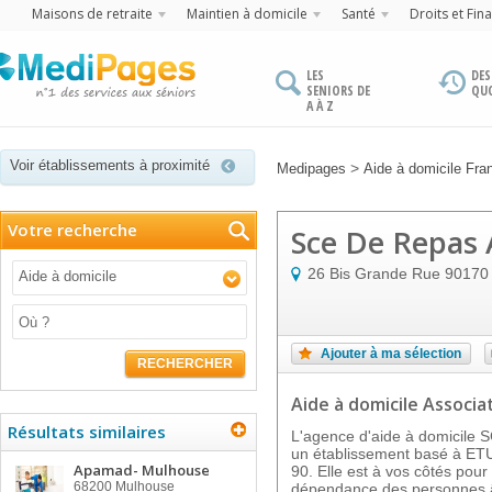
Maisons de retraite
Maintien à domicile
Santé
Droits et Fin
LES
DES
SENIORS DE
QU
A À Z
Voir établissements à proximité
>
Medipages
Aide à domicile Fr
Votre recherche
Sce De Repas 
26 Bis Grande Rue
90170
Aide à domicile
Ajouter à ma sélection
RECHERCHER
Aide à domicile Associat
Résultats similaires
L'agence d'aide à domicile
un établissement basé à E
Apamad- Mulhouse
90. Elle est à vos côtés pour 
68200
Mulhouse
dépendance des personnes â