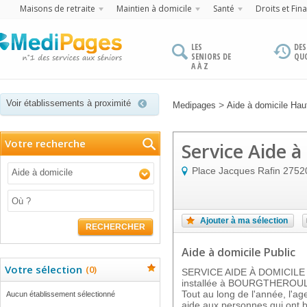
Maisons de retraite
Maintien à domicile
Santé
Droits et Fin
LES
DES
SENIORS DE
QU
A À Z
Voir établissements à proximité
>
Medipages
Aide à domicile Ha
Votre recherche
Service Aide à
Place Jacques Rafin
2752
Aide à domicile
Ajouter à ma sélection
RECHERCHER
Aide à domicile Public
Votre sélection
(
0
)
SERVICE AIDE À DOMICILE est
installée à BOURGTHEROUL
Tout au long de l'année, l'ag
Aucun établissement sélectionné
aide aux personnes qui ont 