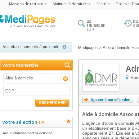
Maisons de retraite
Maintien à domicile
Santé
Droits et Fin
LES
DES
SENIORS DE
QU
A À Z
Voir établissements à proximité
>
Medipages
Aide à domicile Ha
Votre recherche
Adm
Rue
Aide à domicile
Ajouter à ma sélection
RECHERCHER
Aide à domicile Associa
Votre sélection
(
0
)
L'agence d'aide à domicil
un établissement basé à BR
département 27. Elle est à v
Aucun établissement sélectionné
solutions liées à la dépend